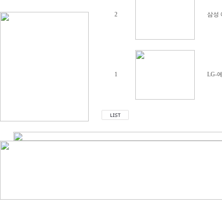
2
삼성 에
1
LG-에