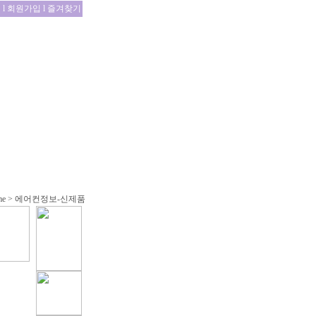
인
l
회원가입
l
즐겨찾기
me
> 에어컨정보-신제품